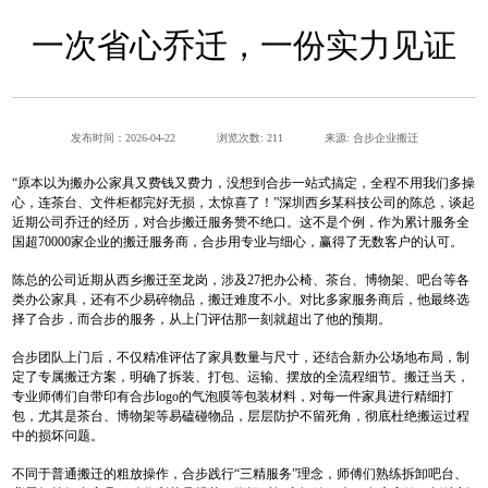
一次省心乔迁，一份实力见证
发布时间：2026-04-22
浏览次数: 211
来源: 合步企业搬迁
“
原本以为搬办公家具又费钱又费力，没想到合步一站式搞定，全程不用我们多操
心，连茶台、文件柜都完好无损，太惊喜了！
”
深圳西乡某科技公司的陈总，谈起
近期公司乔迁的经历，对合步搬迁服务赞不绝口。这不是个例，作为累计服务全
国超
70000
家企业的搬迁服务商，合步用专业与细心，赢得了无数客户的认可。
陈总的公司近期从西乡搬迁至龙岗，涉及
27
把办公椅、茶台、博物架、吧台等各
类办公家具，还有不少易碎物品，搬迁难度不小。对比多家服务商后，他最终选
择了合步，而合步的服务，从上门评估那一刻就超出了他的预期。
合步团队上门后，不仅精准评估了家具数量与尺寸，还结合新办公场地布局，制
定了专属搬迁方案，明确了拆装、打包、运输、摆放的全流程细节。搬迁当天，
专业师傅们自带印有合步
logo
的气泡膜等包装材料，对每一件家具进行精细打
包，尤其是茶台、博物架等易磕碰物品，层层防护不留死角，彻底杜绝搬运过程
中的损坏问题。
不同于普通搬迁的粗放操作，合步践行
“
三精服务
”
理念，师傅们熟练拆卸吧台、