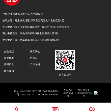
合步企业搬迁·深圳合步家具有限公司
公司总部：粤港澳大湾区·深圳市宝安区大广发物流园4层
宝安中转仓库：宝安区航城街道大广发综合楼4层（107国道旁）
南山中转仓库：南山区高新科技园北区豪威大厦3层
龙岗中转仓库：龙岗区南湾街道金积嘉科技园1栋3层
企业搬迁
家具回收
收费标准
合伙人
新闻资讯
公司介绍
联系我们
官方公众号
粤ICP备
粤公网安备
Copyright©2008-2026 深圳合步家具有限公
20023059
44030602007672
司（hebu.com.cn） All Rights Reserved
号
号