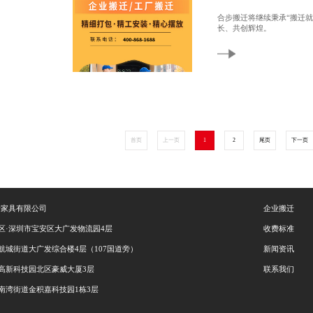
合步搬迁将继续秉承“搬迁
长、共创辉煌。
首页
上一页
1
2
尾页
下一页
步家具有限公司
企业搬迁
区·深圳市宝安区大广发物流园4层
收费标准
航城街道大广发综合楼4层（107国道旁）
新闻资讯
高新科技园北区豪威大厦3层
联系我们
南湾街道金积嘉科技园1栋3层