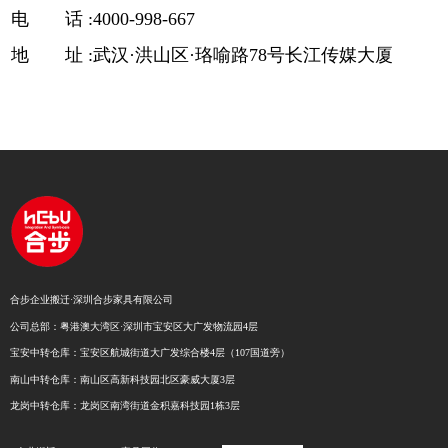
电 话 :4000-998-667
地 址 :武汉·洪山区·珞喻路78号长江传媒大厦
合步企业搬迁·深圳合步家具有限公司
公司总部：粤港澳大湾区·深圳市宝安区大广发物流园4层
宝安中转仓库：宝安区航城街道大广发综合楼4层（107国道旁）
南山中转仓库：南山区高新科技园北区豪威大厦3层
龙岗中转仓库：龙岗区南湾街道金积嘉科技园1栋3层